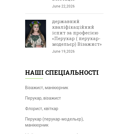
June 22,2026
державний
кваліфікаційний
іспит за професією
«Перукар ( перукар-
модельєр) Візажист»
June 19,2026
НАШІ СПЕЦІАЛЬНОСТІ
Візажист, манікюрник
Перукар, візажист
Флорист, квіткар
Перукар (перукар-модельєр),
манікюрник