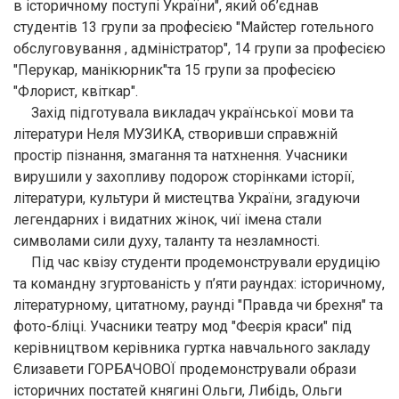
в історичному поступі України", який об’єднав
студентів 13 групи за професією "Майстер готельного
обслуговування , адміністратор", 14 групи за професією
"Перукар, манікюрник"та 15 групи за професією
"Флорист, квіткар".
Захід підготувала викладач української мови та
літератури Неля МУЗИКА, створивши справжній
простір пізнання, змагання та натхнення. Учасники
вирушили у захопливу подорож сторінками історії,
літератури, культури й мистецтва України, згадуючи
легендарних і видатних жінок, чиї імена стали
символами сили духу, таланту та незламності.
Під час квізу студенти продемонстрували ерудицію
та командну згуртованість у п’яти раундах: історичному,
літературному, цитатному, раунді "Правда чи брехня" та
фото-бліці. Учасники театру мод "Феєрія краси" під
керівництвом керівника гуртка навчального закладу
Єлизавети ГОРБАЧОВОЇ продемонстрували образи
історичних постатей княгині Ольги, Либідь, Ольги