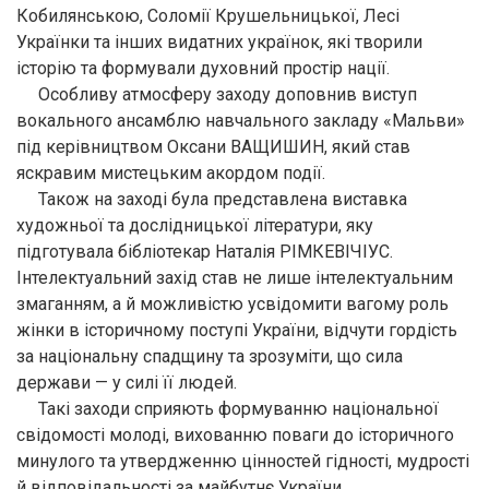
Кобилянською, Соломії Крушельницької, Лесі
Українки та інших видатних українок, які творили
історію та формували духовний простір нації.
Особливу атмосферу заходу доповнив виступ
вокального ансамблю навчального закладу «Мальви»
під керівництвом Оксани ВАЩИШИН, який став
яскравим мистецьким акордом події.
Також на заході була представлена виставка
художньої та дослідницької літератури, яку
підготувала бібліотекар Наталія РІМКЕВІЧІУС.
Інтелектуальний захід став не лише інтелектуальним
змаганням, а й можливістю усвідомити вагому роль
жінки в історичному поступі України, відчути гордість
за національну спадщину та зрозуміти, що сила
держави — у силі її людей.
Такі заходи сприяють формуванню національної
свідомості молоді, вихованню поваги до історичного
минулого та утвердженню цінностей гідності, мудрості
й відповідальності за майбутнє України.