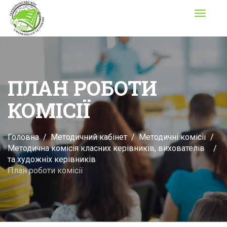
Toggle
navigati
ПЛАН РОБОТИ
КОМІСІЇ
Головна
Методичний кабінет
Методичні комісії
Методична комісія класних керівників, вихователів
та художніх керівників
План роботи комісії