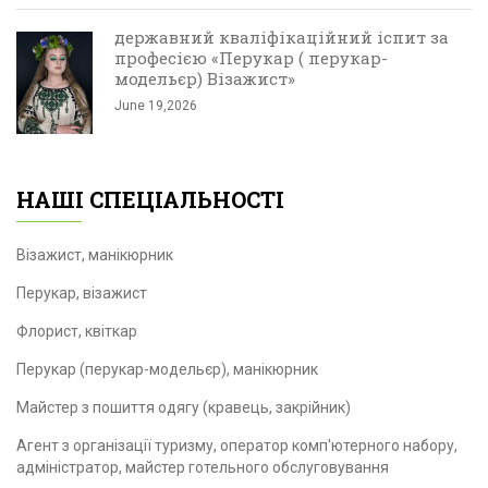
державний кваліфікаційний іспит за
професією «Перукар ( перукар-
модельєр) Візажист»
June 19,2026
НАШІ СПЕЦІАЛЬНОСТІ
Візажист, манікюрник
Перукар, візажист
Флорист, квіткар
Перукар (перукар-модельєр), манікюрник
Майстер з пошиття одягу (кравець, закрійник)
Агент з організації туризму, оператор комп'ютерного набору,
адміністратор, майстер готельного обслуговування