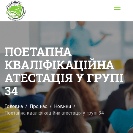
Toggle
navigati
ПОЕТАПНА
КВАЛІФІКАЦІЙНА
АТЕСТАЦІЯ У ГРУПІ
34
Головна
Про нас
Новини
Поетапна кваліфікаційна атестація у групі 34