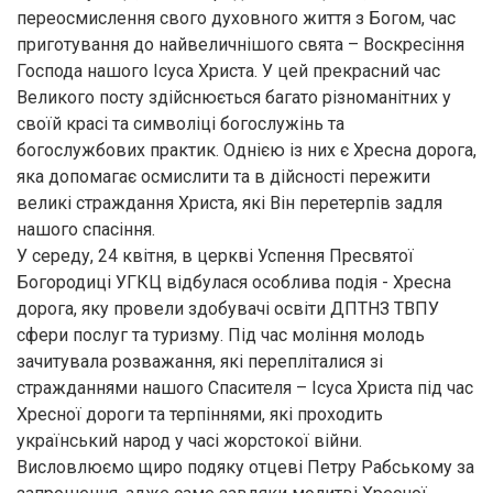
переосмислення свого духовного життя з Богом, час
приготування до найвеличнішого свята – Воскресіння
Господа нашого Ісуса Христа. У цей прекрасний час
Великого посту здійснюється багато різноманітних у
своїй красі та символіці богослужінь та
богослужбових практик. Однією із них є Хресна дорога,
яка допомагає осмислити та в дійсності пережити
великі страждання Христа, які Він перетерпів задля
нашого спасіння.
У середу, 24 квітня, в церкві Успення Пресвятої
Богородиці УГКЦ відбулася особлива подія - Хресна
дорога, яку провели здобувачі освіти ДПТНЗ ТВПУ
сфери послуг та туризму. Під час моління молодь
зачитувала розважання, які перепліталися зі
стражданнями нашого Спасителя – Ісуса Христа під час
Хресної дороги та терпіннями, які проходить
український народ у часі жорстокої війни.
Висловлюємо щиро подяку отцеві Петру Рабському за