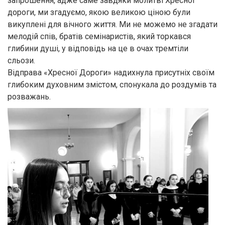
запрошення, адже саме завдяки молитві Хресної
дороги, ми згадуємо, якою великою ціною були
викуплені для вічного життя. Ми не можемо не згадати
мелодій спів, братів семінаристів, який торкався
глибини душі, у відповідь на це в очах тремтіли
сльози.
Відправа «Хресної Дороги» надихнула присутніх своїм
глибоким духовним змістом, спонукала до роздумів та
розважань.