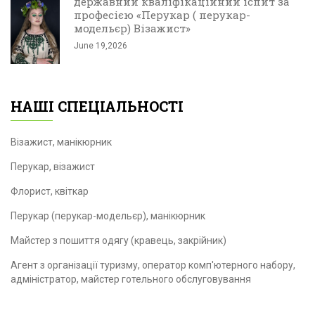
державний кваліфікаційний іспит за
професією «Перукар ( перукар-
модельєр) Візажист»
June 19,2026
НАШІ СПЕЦІАЛЬНОСТІ
Візажист, манікюрник
Перукар, візажист
Флорист, квіткар
Перукар (перукар-модельєр), манікюрник
Майстер з пошиття одягу (кравець, закрійник)
Агент з організації туризму, оператор комп'ютерного набору,
адміністратор, майстер готельного обслуговування