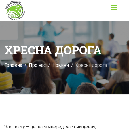
Toggle
navigati
ХРЕСНА ДОРОГА
Головна
Про нас
Новини
Хресна дорога
Час посту – це, насамперед, час очищення,