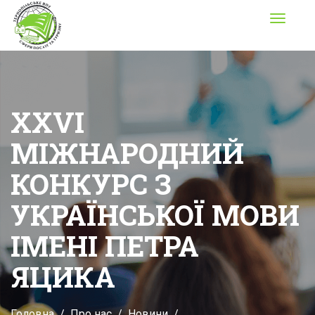
Toggle
navigati
XXVI
МІЖНАРОДНИЙ
КОНКУРС З
УКРАЇНСЬКОЇ МОВИ
ІМЕНІ ПЕТРА
ЯЦИКА
Головна
Про нас
Новини