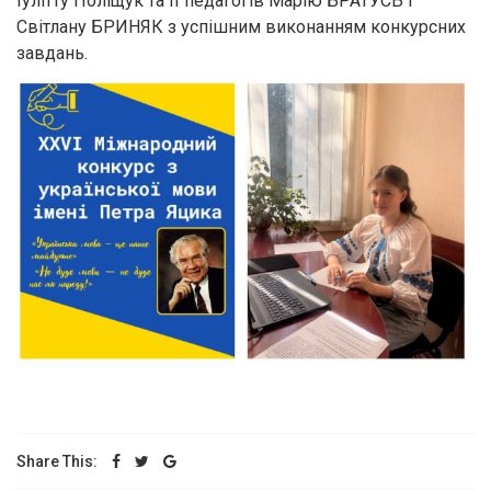
Іулітту Поліщук та її педагогів Марію БРАТУСЬ і
Світлану БРИНЯК з успішним виконанням конкурсних
завдань.
Share This: