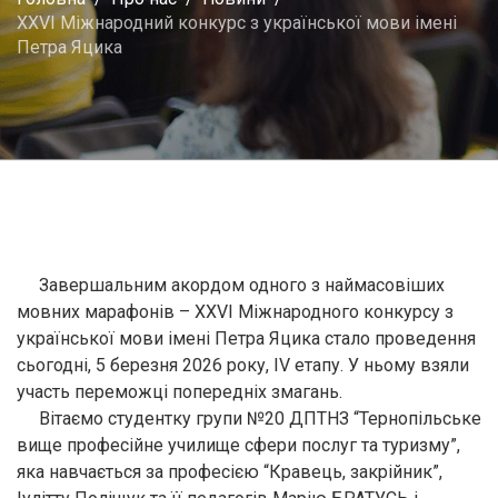
XXVI Міжнародний конкурс з української мови імені
Петра Яцика
Завершальним акордом одного з наймасовіших
мовних марафонів – XXVI Міжнародного конкурсу з
української мови імені Петра Яцика стало проведення
сьогодні, 5 березня 2026 року, IV етапу. У ньому взяли
участь переможці попередніх змагань.
Вітаємо студентку групи №20 ДПТНЗ “Тернопільське
вище професійне училище сфери послуг та туризму”,
яка навчається за професією “Кравець, закрійник”,