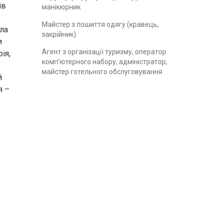
ів
манікюрник
Майстер з пошиття одягу (кравець,
ила
закрійник)
и
Агент з організації туризму, оператор
ія,
комп'ютерного набору, адміністратор,
майстер готельного обслуговування
й
я –