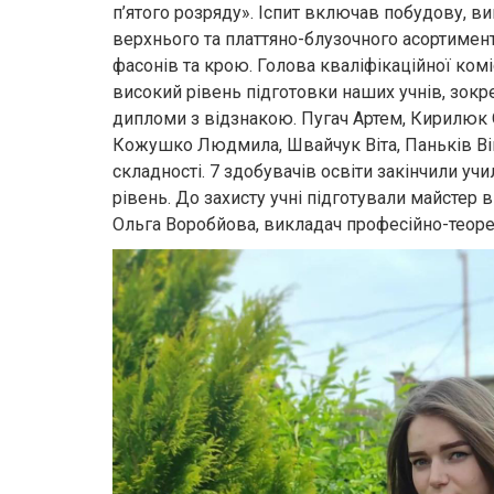
п’ятого розряду». Іспит включав побудову, в
верхнього та платтяно-блузочного асортимент
фасонів та крою. Голова кваліфікаційної ком
високий рівень підготовки наших учнів, зок
дипломи з відзнакою. Пугач Артем, Кирилюк О
Кожушко Людмила, Швайчук Віта, Паньків Ві
складності. 7 здобувачів освіти закінчили учи
рівень. До захисту учні підготували майстер
Ольга Воробйова, викладач професійно-теоре