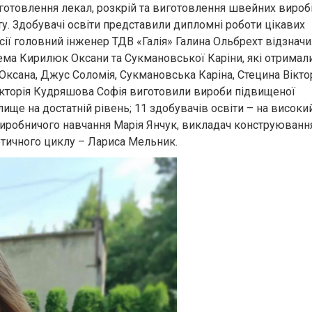
иготовлення лекал, розкрій та виготовлення швейних вироб
у. Здобувачі освіти представили дипломні роботи цікавих
ісії головний інженер ТДВ «Галія» Галина Ольбрехт відзнач
рема Кирилюк Оксани та Сукмановської Каріни, які отримал
ксана, Джус Соломія, Сукмановська Каріна, Стецина Віктор
кторія Кудряшова Софія виготовили вироби підвищеної
лище на достатній рівень; 11 здобувачів освіти – на високи
 виробничого навчання Марія Янчук, викладач конструюванн
тичного циклу – Лариса Мельник.