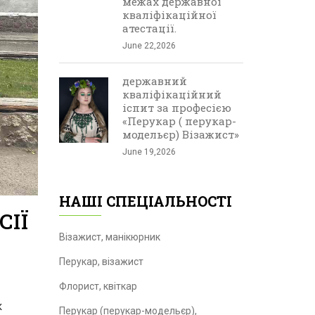
межах державної
кваліфікаційної
атестації.
June 22,2026
державний
кваліфікаційний
іспит за професією
«Перукар ( перукар-
модельєр) Візажист»
June 19,2026
НАШІ СПЕЦІАЛЬНОСТІ
СІЇ
Візажист, манікюрник
Перукар, візажист
Флорист, квіткар
к
Перукар (перукар-модельєр),