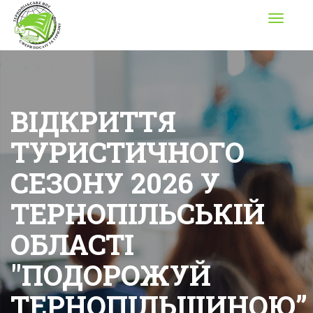
Toggle
navigati
ВІДКРИТТЯ
ТУРИСТИЧНОГО
СЕЗОНУ 2026 У
ТЕРНОПІЛЬСЬКІЙ
ОБЛАСТІ
"ПОДОРОЖУЙ
ТЕРНОПІЛЬЩИНОЮ”