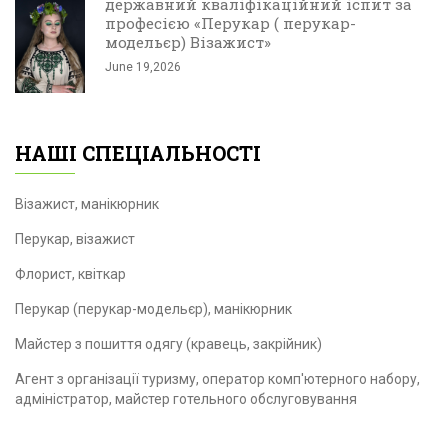
державний кваліфікаційний іспит за
професією «Перукар ( перукар-
модельєр) Візажист»
June 19,2026
НАШІ СПЕЦІАЛЬНОСТІ
Візажист, манікюрник
Перукар, візажист
Флорист, квіткар
Перукар (перукар-модельєр), манікюрник
Майстер з пошиття одягу (кравець, закрійник)
Агент з організації туризму, оператор комп'ютерного набору,
адміністратор, майстер готельного обслуговування