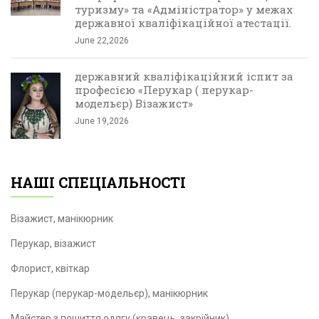
туризму» та «Адміністратор» у межах
державної кваліфікаційної атестації.
June 22,2026
державний кваліфікаційний іспит за
професією «Перукар ( перукар-
модельєр) Візажист»
June 19,2026
НАШІ СПЕЦІАЛЬНОСТІ
Візажист, манікюрник
Перукар, візажист
Флорист, квіткар
Перукар (перукар-модельєр), манікюрник
Майстер з пошиття одягу (кравець, закрійник)