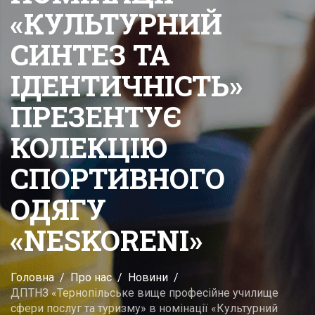
«КУЛЬТУРНИЙ
СИНТЕЗ ТА
ІДЕНТИЧНІСТЬ»
ПРЕЗЕНТУЄ
КОЛЕКЦІЮ
СПОРТИВНОГО
ОДЯГУ
«NESKORENI»
Головна
Про нас
Новини
ДПТНЗ «Тернопільське вище професійне училище
сфери послуг та туризму» в номінації «Культурний