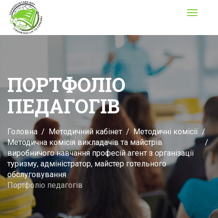
Toggle
navigati
ПОРТФОЛІО
ПЕДАГОГІВ
Головна
Методичний кабінет
Методичні комісії
Методична комісія викладачів та майстрів
виробничого навчання професій агент з організації
туризму, адміністратор, майстер готельного
обслуговування
Портфоліо педагогів