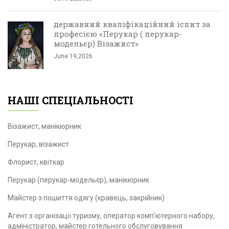
державний кваліфікаційний іспит за
професією «Перукар ( перукар-
модельєр) Візажист»
June 19,2026
НАШІ СПЕЦІАЛЬНОСТІ
Візажист, манікюрник
Перукар, візажист
Флорист, квіткар
Перукар (перукар-модельєр), манікюрник
Майстер з пошиття одягу (кравець, закрійник)
Агент з організації туризму, оператор комп'ютерного набору,
адміністратор, майстер готельного обслуговування