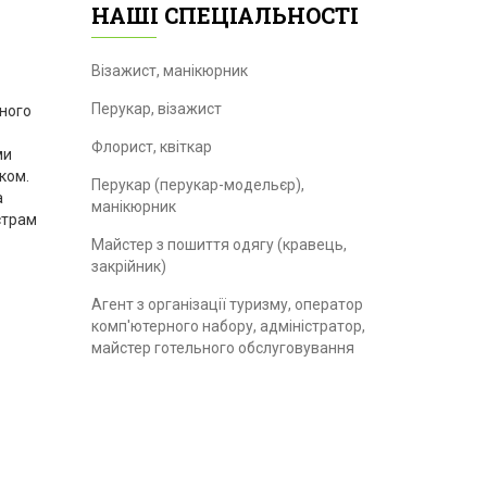
НАШІ СПЕЦІАЛЬНОСТІ
Візажист, манікюрник
Перукар, візажист
сного
Флорист, квіткар
ми
ком.
Перукар (перукар-модельєр),
а
манікюрник
страм
Майстер з пошиття одягу (кравець,
закрійник)
Агент з організації туризму, оператор
комп'ютерного набору, адміністратор,
майстер готельного обслуговування