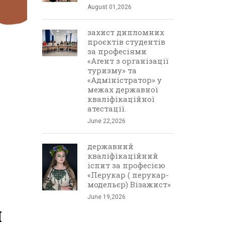
August 01,2026
захист дипломних
проєктів студентів
за професіями
«Агент з організації
туризму» та
«Адміністратор» у
межах державної
кваліфікаційної
атестації.
June 22,2026
державний
кваліфікаційний
іспит за професією
«Перукар ( перукар-
модельєр) Візажист»
June 19,2026
Я