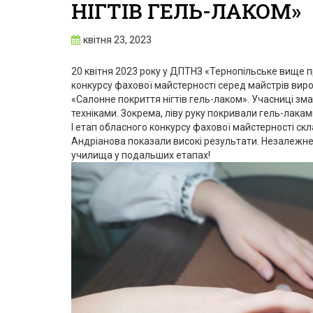
НІГТІВ ГЕЛЬ-ЛАКОМ»
квітня 23, 2023
20 квітня 2023 року у ДПТНЗ «Тернопільське вище п
конкурсу фахової майстерності серед майстрів вир
«Салонне покриття нігтів гель-лаком». Учасниці зм
техніками. Зокрема, ліву руку покривали гель-лакам
I етап обласного конкурсу фахової майстерності скл
Андріанова показали високі результати. Незалежне
училища у подальших етапах!