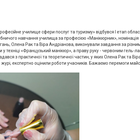
рофесійне училище сфери послуг та туризму» відбувся I етап обла
обничого навчання училища за професією «Манікюрник», номінація
агань, Олена Рак та Віра Андріанова, виконували завдання за різни
и у техніці «Французький манікюр», а праву руку - червоним гель-ла
адався з практичної та теоретичної частин, у яких Олена Рак та Вір
 журі, експертно оцінили роботи учасників. Бажаємо перемоги май