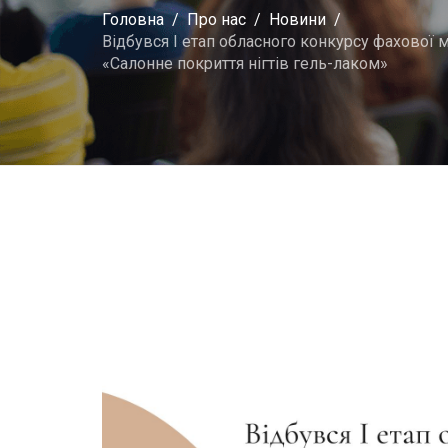
Головна
Про нас
Новини
Відбувся I етап обласного конкурсу фахової
«Салонне покриття нігтів гель-лаком»