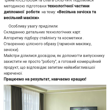
Ірина КІСЕЛЬОВА та Ольга СКІБЧИК поділилися
методикою підготовки
технологічної частини
дипломної роботи
на тему:
«Весільна зачіска та
весільний макіяж»
.
Особливу увагу приділили:
Складанню детальних технологічних карт.
Алгоритму підбору стайлінгу та косметики .
Створенню цілісного образу (гармонія макіяжу,
зачіски).
Майстри ділилися досвідом, як допомогти випускнику
захистити не просто "роботу", а готовий комерційний
продукт, що відповідає запитам найвибагливішої
нареченої.
Працюємо на результат, навчаємо кращих!