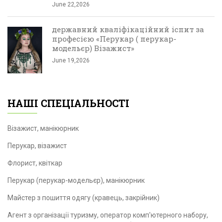
June 22,2026
державний кваліфікаційний іспит за
професією «Перукар ( перукар-
модельєр) Візажист»
June 19,2026
НАШІ СПЕЦІАЛЬНОСТІ
Візажист, манікюрник
Перукар, візажист
Флорист, квіткар
Перукар (перукар-модельєр), манікюрник
Майстер з пошиття одягу (кравець, закрійник)
Агент з організації туризму, оператор комп'ютерного набору,