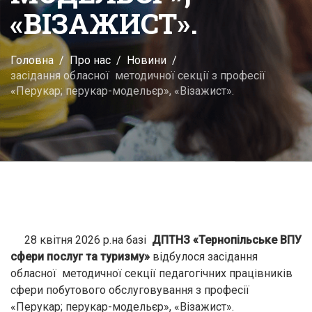
«ВІЗАЖИСТ».
Головна
Про нас
Новини
засідання обласної методичної секції з професії
«Перукар; перукар-модельєр», «Візажист».
28 квітня 2026 р.на базі
ДПТНЗ «Тернопільське ВПУ
сфери послуг та туризму»
відбулося засідання
обласної методичної секції педагогічних працівників
сфери побутового обслуговування з професії
«Перукар; перукар-модельєр», «Візажист».