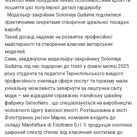
технологіями побудови лекал, особливостями крою та
пошиття цієї популярної деталі гардеробу.
Модельєр-закрійник Solomeja Guduma поділилися
практичними секретами створення ідеальної посадки
виробу.
Такий досвід надихає на розвиток професійної
майстерності та створення власних авторських
моделей.
Саме, завдячуючи модельєру-закрійнику Solomeja
Guduma, під час подорожі до Італії у травні місяці 2025
року студенти та педагоги Тернопільського вищого
професійного училища сфери послуг та туризму мали
унікальну можливість зазирнути за лаштунки світу
моди — ми відвідали справжню італійську швейну
фабрику GelsoNero , що спеціалізується на виробництві
чоловічого одягу високої якості. Розташована в місті
Філоттранно, регіон Марке, компанія входить до
складу Manifatture di Filottrano S.r.l. Її продукція охоплює
широкий спектр стилів: від класичних костюмів до