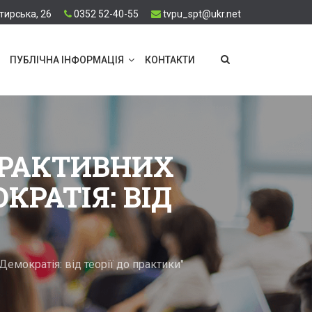
тирська, 26
0352 52-40-55
tvpu_spt@ukr.net
ПУБЛІЧНА ІНФОРМАЦІЯ
КОНТАКТИ
ЕРАКТИВНИХ
РАТІЯ: ВІД
емократія: від теорії до практики"