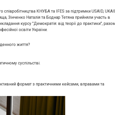
го співробітництва КНУБА та IFES за підтримки USAID, UKAI
ща, Зінченко Наталія та Боднар Тетяна прийняли участь в
ладання курсу "Демократія: від теорії до практики", разом
есійної освіти України.
кденного життя?
.
тичному суспільстві.
активний формат з практичними кейсами, вправами та