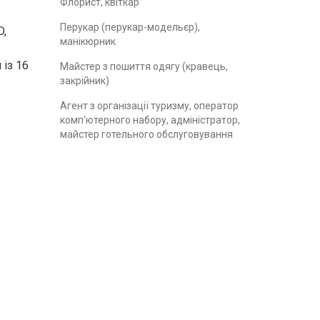
Флорист, квіткар
Перукар (перукар-модельєр),
D,
манікюрник
 із 16
Майстер з пошиття одягу (кравець,
закрійник)
Агент з організації туризму, оператор
комп'ютерного набору, адміністратор,
майстер готельного обслуговування