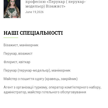
професією «Перукар ( перукар-
модельєр) Візажист»
June 19,2026
НАШІ СПЕЦІАЛЬНОСТІ
Візажист, манікюрник
Перукар, візажист
Флорист, квіткар
Перукар (перукар-модельєр), манікюрник
Майстер з пошиття одягу (кравець, закрійник)
Агент з організації туризму, оператор комп'ютерного набору,
адміністратор, майстер готельного обслуговування