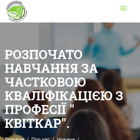
Toggle
navigati
РОЗПОЧАТО
НАВЧАННЯ ЗА
ЧАСТКОВОЮ
КВАЛІФІКАЦІЄЮ З
ПРОФЕСІЇ "
КВІТКАР".
Головна
Про нас
Новини