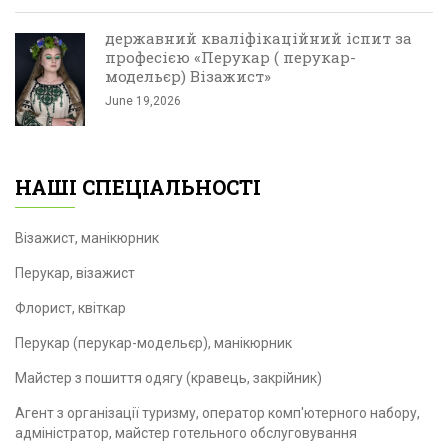
державний кваліфікаційний іспит за
професією «Перукар ( перукар-
модельєр) Візажист»
June 19,2026
НАШІ СПЕЦІАЛЬНОСТІ
Візажист, манікюрник
Перукар, візажист
Флорист, квіткар
Перукар (перукар-модельєр), манікюрник
Майстер з пошиття одягу (кравець, закрійник)
Агент з організації туризму, оператор комп'ютерного набору,
адміністратор, майстер готельного обслуговування