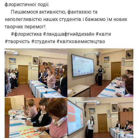
флористичної події.
Пишаємося активністю, фантазією та
наполегливістю наших студентів і бажаємо їм нових
творчих перемог!
#флористика #ландшафтнийдизайн #квіти
#творчість #студенти #квітковемистецтво