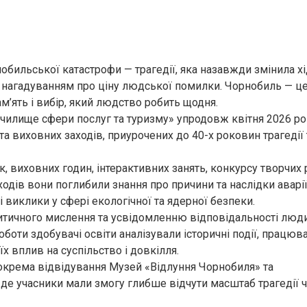
бильської катастрофи — трагедії, яка назавжди змінила хі
ним нагадуванням про ціну людської помилки. Чорнобиль — ц
м’ять і вибір, який людство робить щодня.
илище сфери послуг та туризму» упродовж квітня 2026 ро
а виховних заходів, приурочених до 40-х роковин трагедії 
 виховних годин, інтерактивних занять, конкурсу творчих р
ходів вони поглибили знання про причини та наслідки аварії
і виклики у сфері екологічної та ядерної безпеки.
итичного мислення та усвідомленню відповідальності люд
оботи здобувачі освіти аналізували історичні події, працюв
х вплив на суспільство і довкілля.
окрема відвідування Музей «Відлуння Чорнобиля» та
, де учасники мали змогу глибше відчути масштаб трагедії 