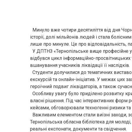
Минуло вже чотири десятиліття від дня Чорно
історії, долі мільйонів людей і стала боліс
лише про минуле. Це про відповідальність, па
У ДПТНЗ «Тернопільське вище професійне уч
відбувся цикл інформаційно-просвітницьких т
вшанування учасників ліквідації її наслідків.
Студенти долучилися до тематичних виставок,
екскурсій та онлайн-ініціатив. У межах цих за
героїчний подвиг ліквідаторів, а також сучасн
Особливу увагу було приділено розвитку кр
власні рішення. Під час інтерактивних форм р
кейсами, обговорювали техногенні ризики та ї
Важливим елементом стали виїзні заходи, з
Тернопільська обласна бібліотека для молоді
реальні експонати, документи та свідчення.