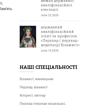
межах державної
і,
кваліфікаційної
Пам’ять
атестації.
June 22,2026
державний
кваліфікаційний
іспит за професією
«Перукар ( перукар-
модельєр) Візажист»
June 19,2026
НАШІ СПЕЦІАЛЬНОСТІ
Візажист, манікюрник
Перукар, візажист
Флорист, квіткар
Перукар (перукар-модельєр),