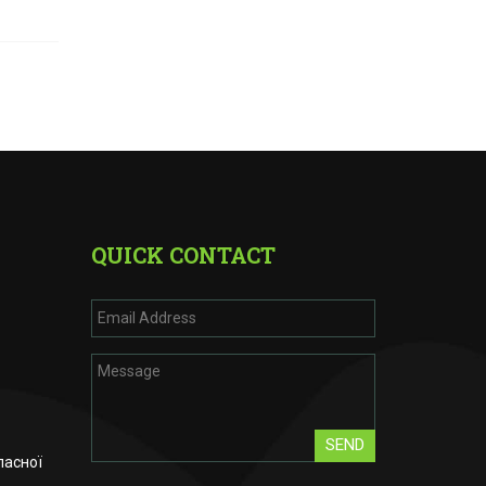
QUICK CONTACT
SEND
ласної