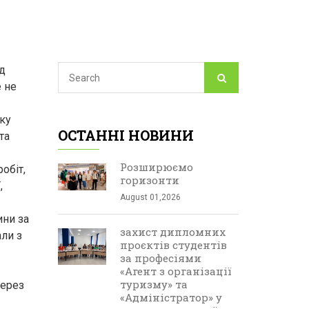
д
е не
ку
ОСТАННІ НОВИНИ
та
Розширюємо
обіт,
горизонти
,
August 01,2026
ини за
захист дипломних
али з
проєктів студентів
за професіями
«Агент з організації
туризму» та
через
«Адміністратор» у