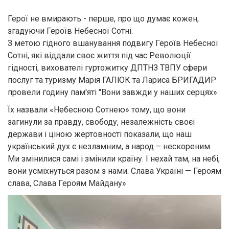
Герої не вмирають - перше, про що думає кожен,
згадуючи Героїв Небесної Сотні.
З метою гідного вшанування подвигу Героїв Небесної
Сотні, які віддали своє життя під час Революції
гідності, вихователі гуртожитку ДПТНЗ ТВПУ сфери
послуг та туризму Марія ГАЛЮК та Лариса БРИГАДИР
провели годину пам'яті "Вони завжди у наших серцях»
Їх назвали «Небесною Сотнею» тому, що вони
загинули за правду, свободу, незалежність своєї
держави і ціною жертовності показали, що наш
український дух є незламним, а народ – нескореним.
Ми змінилися самі і змінили країну. І нехай там, на небі,
вони усміхнуться разом з нами. Слава Україні — Героям
слава, Слава Героям Майдану»