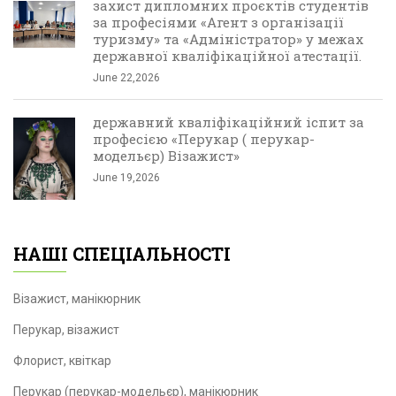
захист дипломних проєктів студентів
за професіями «Агент з організації
туризму» та «Адміністратор» у межах
державної кваліфікаційної атестації.
June 22,2026
державний кваліфікаційний іспит за
професією «Перукар ( перукар-
модельєр) Візажист»
June 19,2026
НАШІ СПЕЦІАЛЬНОСТІ
Візажист, манікюрник
Перукар, візажист
Флорист, квіткар
Перукар (перукар-модельєр), манікюрник