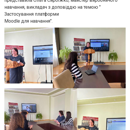
представила Ольга Сироїжко, майстер виробничого
навчання, викладач з доповіддю на темою "
Застосування платформи
Moodle для навчання".