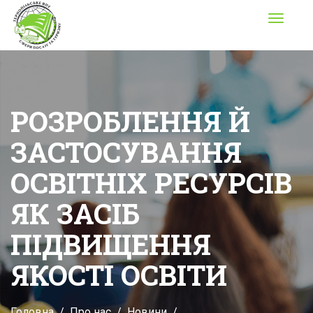
Toggle
navigati
РОЗРОБЛЕННЯ Й
ЗАСТОСУВАННЯ
ОСВІТНІХ РЕСУРСІВ
ЯК ЗАСІБ
ПІДВИЩЕННЯ
ЯКОСТІ ОСВІТИ
Головна
Про нас
Новини