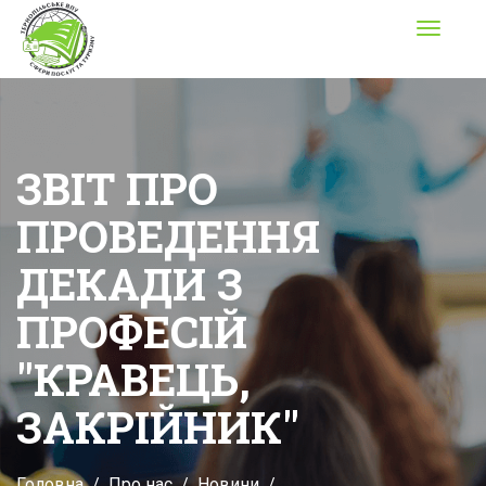
Toggle
navigati
ЗВІТ ПРО
ПРОВЕДЕННЯ
ДЕКАДИ З
ПРОФЕСІЙ
"КРАВЕЦЬ,
ЗАКРІЙНИК"
Головна
Про нас
Новини