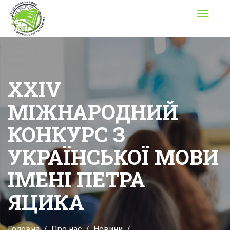
Toggle
navigati
XХIV
МІЖНАРОДНИЙ
КОНКУРС З
УКРАЇНСЬКОЇ МОВИ
ІМЕНІ ПЕТРА
ЯЦИКА
Головна
Про нас
Новини