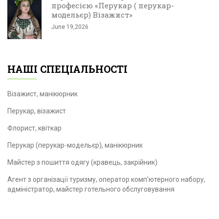
професією «Перукар ( перукар-
модельєр) Візажист»
June 19,2026
НАШІ СПЕЦІАЛЬНОСТІ
Візажист, манікюрник
Перукар, візажист
Флорист, квіткар
Перукар (перукар-модельєр), манікюрник
Майстер з пошиття одягу (кравець, закрійник)
Агент з організації туризму, оператор комп'ютерного набору,
адміністратор, майстер готельного обслуговування