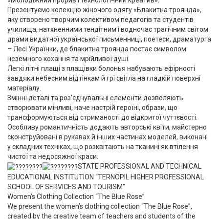
«Молодіжний прорив і технологічний креатив».
Презентуємо колекцію жіночого одягу «Блакитна троянда»,
яку створено творчим колективом педагогів та студентів
училища, натхненними тендітним і водночас трагічним світом
драми видатної української письменниці, поетеси, драматурга
– Лесі Українки, де блакитна троянда постає символом
неземного кохання та мрійливої душі.
Легкі літні плащі з плащівки болонья набувають ефірності
завдяки небесним відтінкам й грі світла на гладкій поверхні
матеріалу.
Змінні деталі та роз’єднувальні елементи дозволяють
створювати мінливі, наче настрій героїні, образи, що
трансформуються від стриманості до відкритої чуттєвості.
Особливу романтичність додають авторські квіти, майстерно
сконструйовані в рукавах й інших частинах моделей, виконані
у складних техніках, що розквітають на тканині як втілення
чистої та недосяжної краси.
STATE PROFESSIONAL AND TECHNICAL
EDUCATIONAL INSTITUTION “TERNOPIL HIGHER PROFESSIONAL
SCHOOL OF SERVICES AND TOURISM”
Women’s Clothing Collection “The Blue Rose”
We present the women’s clothing collection “The Blue Rose”,
created by the creative team of teachers and students of the