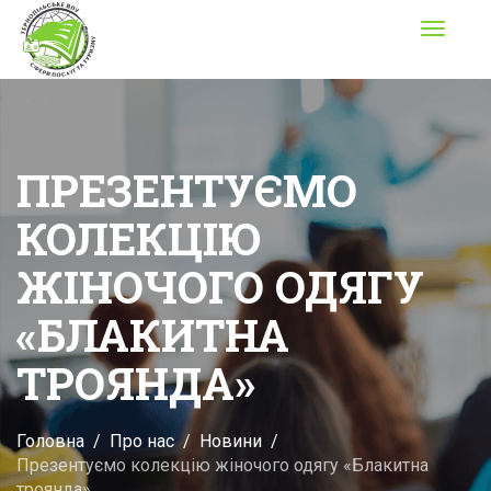
Toggle
navigati
ПРЕЗЕНТУЄМО
КОЛЕКЦІЮ
ЖІНОЧОГО ОДЯГУ
«БЛАКИТНА
ТРОЯНДА»
Головна
Про нас
Новини
Презентуємо колекцію жіночого одягу «Блакитна
троянда»