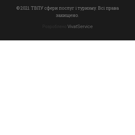
© 2021. ТВПУ сфери послуг і туризму. Всі права
захищено.
VivatService
Розроблено