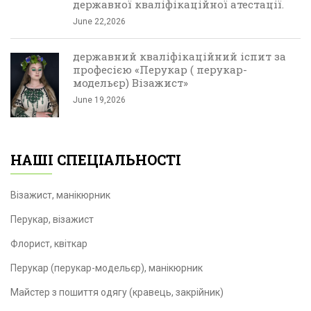
державної кваліфікаційної атестації.
June 22,2026
державний кваліфікаційний іспит за
професією «Перукар ( перукар-
модельєр) Візажист»
June 19,2026
НАШІ СПЕЦІАЛЬНОСТІ
Візажист, манікюрник
Перукар, візажист
Флорист, квіткар
Перукар (перукар-модельєр), манікюрник
Майстер з пошиття одягу (кравець, закрійник)