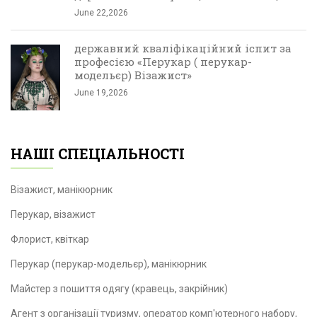
June 22,2026
державний кваліфікаційний іспит за
професією «Перукар ( перукар-
модельєр) Візажист»
June 19,2026
НАШІ СПЕЦІАЛЬНОСТІ
Візажист, манікюрник
Перукар, візажист
Флорист, квіткар
Перукар (перукар-модельєр), манікюрник
Майстер з пошиття одягу (кравець, закрійник)
Агент з організації туризму, оператор комп'ютерного набору,