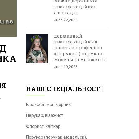
межах державної
кваліфікаційної
атестації.
June 22,2026
державний
кваліфікаційний
ІД
іспит за професією
«Перукар ( перукар-
НКА
модельєр) Візажист»
June 19,2026
НЯ
НАШІ СПЕЦІАЛЬНОСТІ
У
Візажист, манікюрник
Перукар, візажист
Флорист, квіткар
Перукар (перукар-модельєр),