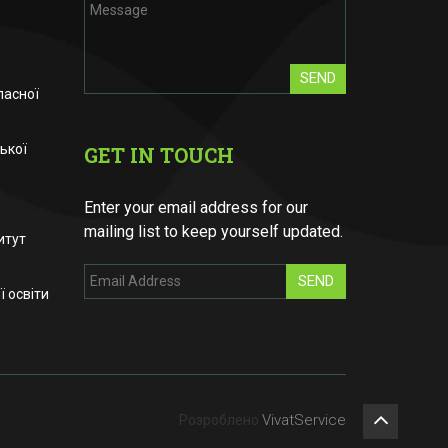
SEND
ласної
ької
GET IN TOUCH
Enter your email address for our
mailing list to keep yourself updated.
итут
SEND
 освіти
VivatService
Розроблено