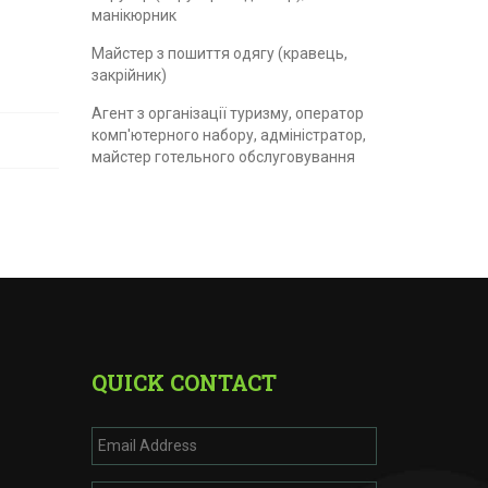
манікюрник
Майстер з пошиття одягу (кравець,
закрійник)
Агент з організації туризму, оператор
комп'ютерного набору, адміністратор,
майстер готельного обслуговування
QUICK CONTACT