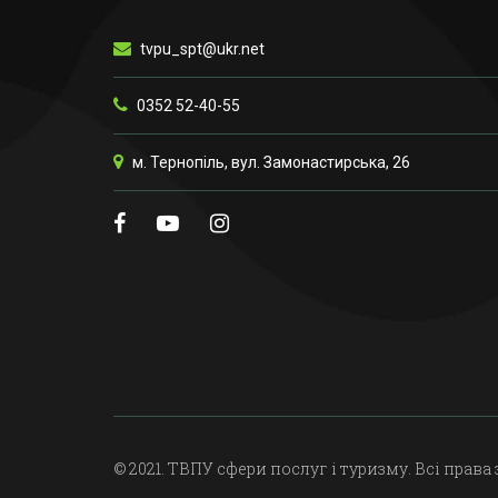
tvpu_spt@ukr.net
0352 52-40-55
м. Тернопіль, вул. Замонастирська, 26
© 2021. ТВПУ сфери послуг і туризму. Всі права