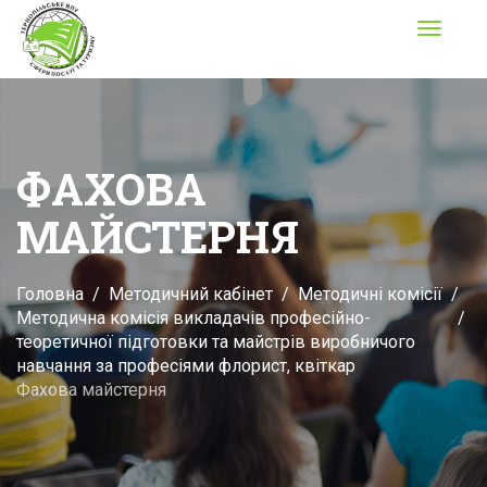
Toggle
navigati
ФАХОВА
МАЙСТЕРНЯ
Головна
Методичний кабінет
Методичні комісії
Методична комісія викладачів професійно-
теоретичної підготовки та майстрів виробничого
навчання за професіями флорист, квіткар
Фахова майстерня