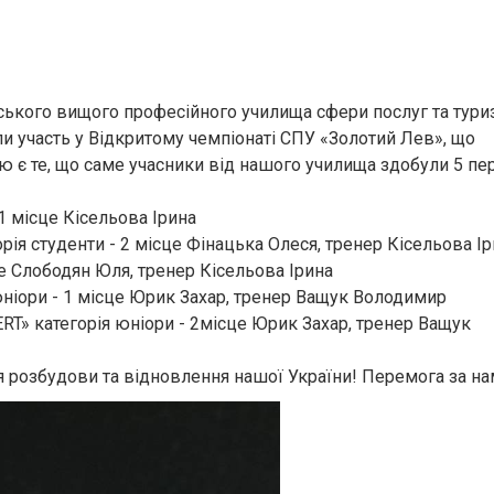
ьського вищого професійного училища сфери послуг та тури
и участь у Відкритому чемпіонаті СПУ «Золотий Лев», що
ю є те, що саме учасники від нашого училища здобули 5 пе
 1 місце Кісельова Ірина
орія студенти - 2 місце Фінацька Олеся, тренер Кісельова І
сце Слободян Юля, тренер Кісельова Ірина
юніори - 1 місце Юрик Захар, тренер Ващук Володимир
RT» категорія юніори - 2місце Юрик Захар, тренер Ващук
 розбудови та відновлення нашої України! Перемога за на