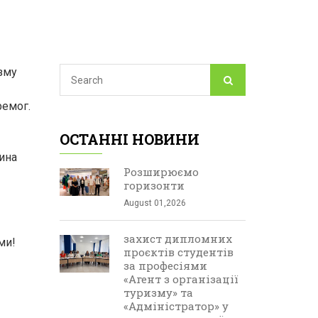
зму
ремог.
ОСТАННІ НОВИНИ
рина
Розширюємо
горизонти
August 01,2026
захист дипломних
ми!
проєктів студентів
за професіями
«Агент з організації
туризму» та
«Адміністратор» у