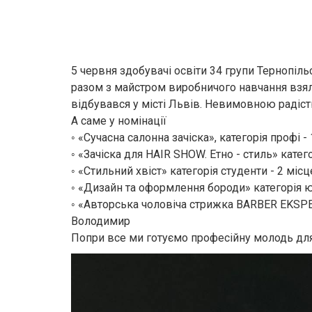
5 червня здобувачі освіти 34 групи Тернопіл
разом з майстром виробничого навчання взял
відбувався у місті Львів. Невимовною радіст
А саме у номінації
◦ «Сучасна салонна зачіска», категорія профі -
◦ «Зачіска для HAIR SHOW. Етно - стиль» катег
◦ «Стильний хвіст» категорія студенти - 2 мі
◦ «Дизайн та оформлення бороди» категорія 
◦ «Авторська чоловіча стрижка BARBER EKSPE
Володимир
Попри все ми готуємо професійну молодь для