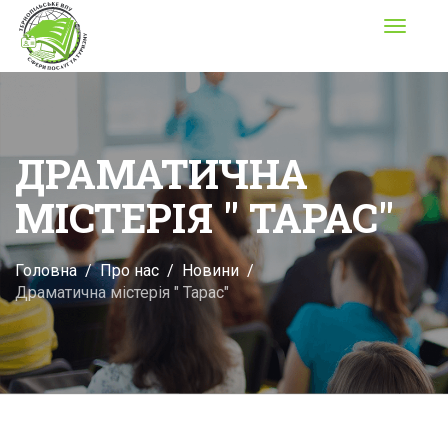
Toggle
navigati
ДРАМАТИЧНА
МІСТЕРІЯ " ТАРАС"
Головна
Про нас
Новини
Драматична містерія " Тарас"