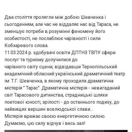
Два століття пролягли між добою Шевченка і
сьогоденням, але час не віддаляє нас від Тараса, не
зменшує потреби в розумінні феномену його
особистості, не послаблює чарівності і сили
Кобзаревого слова.
11.03.2024 р. здобувачі освіти ДПТНЗ ТВПУ сфери
послуг та туризму долучилися до
чарівного світу сцени, відвідавши Тернопільський
академічний обласний український драматичний театр
ім. Т.Г. Шевченка, в якому проходила драматична
містерія " Тарас". Драматична містерія - невигаданий
світ Тарасового дитинства, страдницькі шляхи
поетової юності, зрілості - до останнього подиху, до
найвищих вершин вселюдської слави...
Містерія вражає своєю енергетичною силою.
Думаємо, цю силу відчув і весь зал!