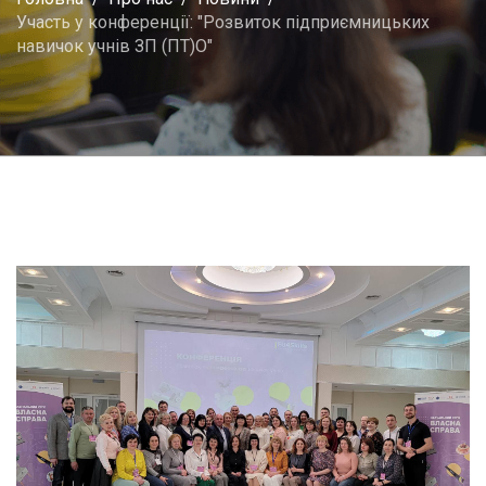
Участь у конференції: "Розвиток підприємницьких
навичок учнів ЗП (ПТ)О"