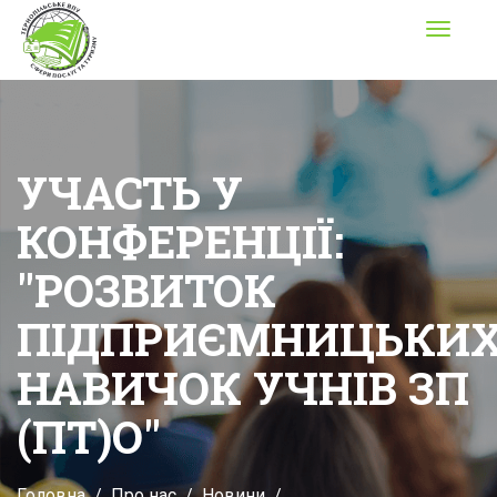
Toggle
navigati
УЧАСТЬ У
КОНФЕРЕНЦІЇ:
"РОЗВИТОК
ПІДПРИЄМНИЦЬКИ
НАВИЧОК УЧНІВ ЗП
(ПТ)О"
Головна
Про нас
Новини