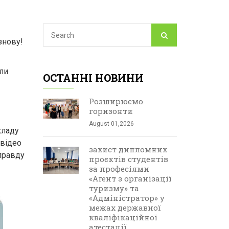
знову!
ли
ОСТАННІ НОВИНИ
Розширюємо
горизонти
August 01,2026
кладу
 відео
захист дипломних
 правду
проєктів студентів
за професіями
«Агент з організації
туризму» та
«Адміністратор» у
межах державної
кваліфікаційної
атестації.