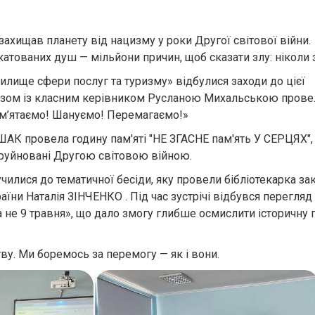
захищав планету від нацизму у роки Другої світової війни.
акатованих душ — мільйони причин, щоб сказати злу: ніколи 
лище сфери послуг та туризму» відбулися заходи до цієї
 разом із класним керівником Русланою Михальською прове
Пам’ятаємо! Шануємо! Перемагаємо!»
АК провела годину пам'яті "НЕ ЗГАСНЕ пам'ять У СЕРЦЯХ",
зруйновані Другою світовою війною.
чилися до тематичної бесіди, яку провели бібліотекарка за
аїни Наталія ЗІНЧЕНКО . Під час зустрічі відбувся перегляд
 а не 9 травня», що дало змогу глибше осмислити історичну
у. Ми боремось за перемогу — як і вони.