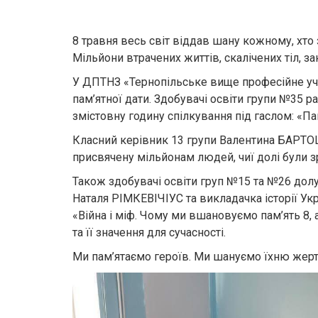
8 травня весь світ віддав шану кожному, хто 
Мільйони втрачених життів, скалічених тіл, з
У ДПТНЗ «Тернопільське вище професійне учи
пам’ятної дати. Здобувачі освіти групи №35
змістовну годину спілкування під гаслом: «
Класний керівник 13 групи Валентина БАРТОШ
присвячену мільйонам людей, чиї долі були 
Також здобувачі освіти груп №15 та №26 долу
Наталя РІМКЕВІЧІУС та викладачка історії Укр
«Війна і міф. Чому ми вшановуємо пам’ять 8,
та її значення для сучасності.
Ми пам’ятаємо героїв. Ми шануємо їхню жертв