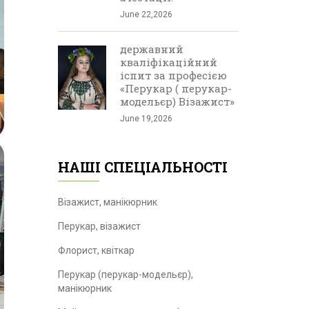
June 22,2026
державний
кваліфікаційний
іспит за професією
«Перукар ( перукар-
модельєр) Візажист»
June 19,2026
НАШІ СПЕЦІАЛЬНОСТІ
Візажист, манікюрник
Перукар, візажист
Флорист, квіткар
Перукар (перукар-модельєр),
манікюрник