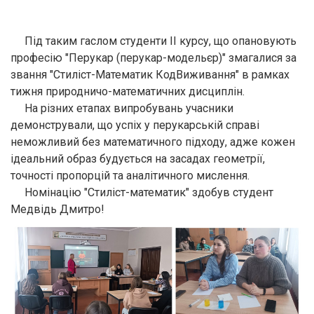
Під таким гаслом студенти ІІ курсу, що опановують
професію "Перукар (перукар-модельєр)" змагалися за
звання "Стиліст-Математик КодВиживання" в рамках
тижня природничо-математичних дисциплін.
На різних етапах випробувань учасники
демонстрували, що успіх у перукарській справі
неможливий без математичного підходу, адже кожен
ідеальний образ будується на засадах геометрії,
точності пропорцій та аналітичного мислення.
Номінацію "Стиліст-математик" здобув студент
Медвідь Дмитро!