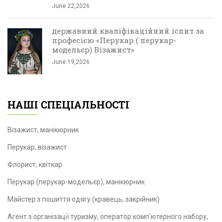
June 22,2026
державний кваліфікаційний іспит за
професією «Перукар ( перукар-
модельєр) Візажист»
June 19,2026
НАШІ СПЕЦІАЛЬНОСТІ
Візажист, манікюрник
Перукар, візажист
Флорист, квіткар
Перукар (перукар-модельєр), манікюрник
Майстер з пошиття одягу (кравець, закрійник)
Агент з організації туризму, оператор комп'ютерного набору,