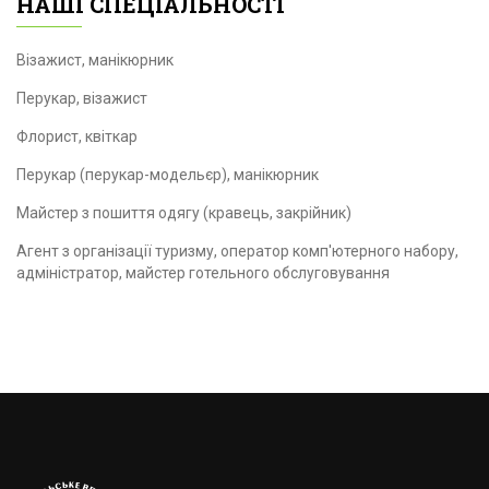
НАШІ СПЕЦІАЛЬНОСТІ
Візажист, манікюрник
Перукар, візажист
Флорист, квіткар
Перукар (перукар-модельєр), манікюрник
Майстер з пошиття одягу (кравець, закрійник)
Агент з організації туризму, оператор комп'ютерного набору,
адміністратор, майстер готельного обслуговування