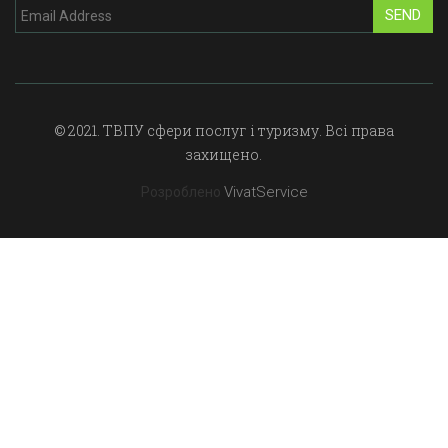
SEND
© 2021. ТВПУ сфери послуг і туризму. Всі права
захищено.
VivatService
Розроблено