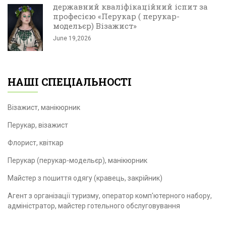
державний кваліфікаційний іспит за
професією «Перукар ( перукар-
модельєр) Візажист»
June 19,2026
НАШІ СПЕЦІАЛЬНОСТІ
Візажист, манікюрник
Перукар, візажист
Флорист, квіткар
Перукар (перукар-модельєр), манікюрник
Майстер з пошиття одягу (кравець, закрійник)
Агент з організації туризму, оператор комп'ютерного набору,
адміністратор, майстер готельного обслуговування