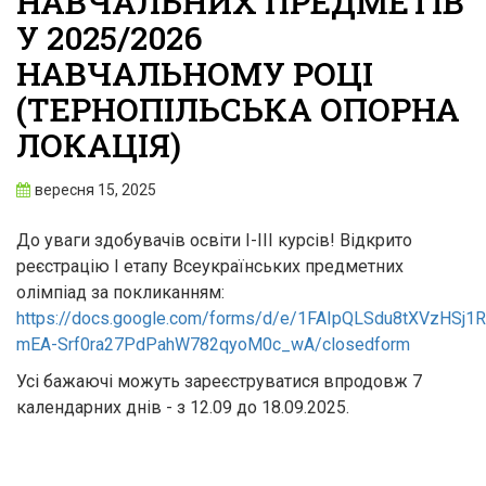
НАВЧАЛЬНИХ ПРЕДМЕТІВ
У 2025/2026
НАВЧАЛЬНОМУ РОЦІ
(ТЕРНОПІЛЬСЬКА ОПОРНА
ЛОКАЦІЯ)
вересня 15, 2025
До уваги здобувачів освіти І-ІІІ курсів! Відкрито
реєстрацію І етапу Всеукраїнських предметних
олімпіад за покликанням:
https://docs.google.com/forms/d/e/1FAIpQLSdu8tXVzHSj1
mEA-Srf0ra27PdPahW782qyoM0c_wA/closedform
Усі бажаючі можуть зареєструватися впродовж 7
календарних днів - з 12.09 до 18.09.2025.