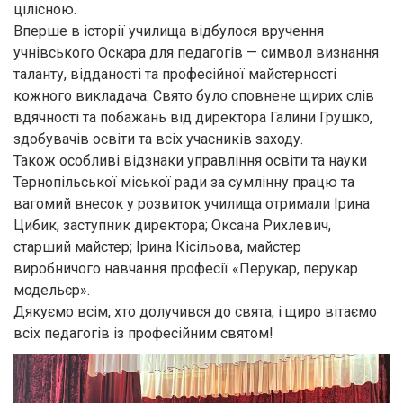
цілісною.
Вперше в історії училища відбулося вручення
учнівського Оскара для педагогів — символ визнання
таланту, відданості та професійної майстерності
кожного викладача. Свято було сповнене щирих слів
вдячності та побажань від директора Галини Грушко,
здобувачів освіти та всіх учасників заходу.
Також особливі відзнаки управління освіти та науки
Тернопільської міської ради за сумлінну працю та
вагомий внесок у розвиток училища отримали Ірина
Цибик, заступник директора; Оксана Рихлевич,
старший майстер; Ірина Кісільова, майстер
виробничого навчання професії «Перукар, перукар
модельєр».
Дякуємо всім, хто долучився до свята, і щиро вітаємо
всіх педагогів із професійним святом!