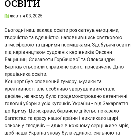
ОСВІТИ
жовтня 03, 2025
Сьогодні наш заклад освіти розквітнув емоціями,
творчістю та вдячністю, наповнившись святковою
атмосферою та щирими посмішками. Здобувачі освіти
під керівництвом художніх керівників Оксани
Ващишин, Єлизавети Горбачової та Олександри
Бартків створили справжнє свято, присвячене Дню
працівника освіти.
Концерт був сповнений гумору, музики та
креативності, але особливо зворушливим стало
дефіле , на якому було продемонстровано автентичні
головні убори з усіх куточків України - від Закарпаття
до Криму. Це яскраве, барвисте дійство показало
багатство та красу нашої країни і викликало щирі
сльози у глядачів — адже в кожному серці живе мрія,
щоб наша Україна знову була єдиною, сильною та