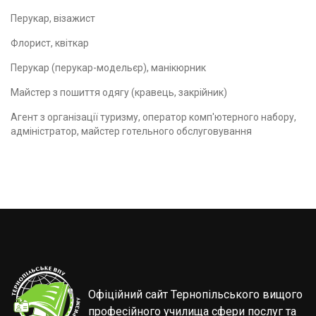
Перукар, візажист
Флорист, квіткар
Перукар (перукар-модельєр), манікюрник
Майстер з пошиття одягу (кравець, закрійник)
Агент з організації туризму, оператор комп'ютерного набору,
адміністратор, майстер готельного обслуговування
Офіційний сайт Тернопільського вищого
професійного училища сфери послуг та