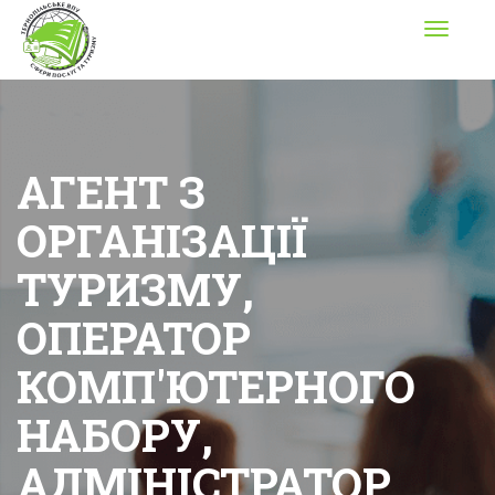
Toggle
navigati
АГЕНТ З
ОРГАНІЗАЦІЇ
ТУРИЗМУ,
ОПЕРАТОР
КОМП'ЮТЕРНОГО
НАБОРУ,
АДМІНІСТРАТОР,