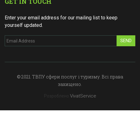
GET IN TOUCH
Enter your email address for our mailing list to keep
yourself updated.
SEND
© 2021. ТВПУ сфери послуг і туризму. Всі права
захищено.
VivatService
Розроблено