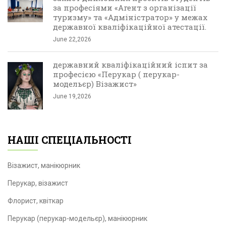
за професіями «Агент з організації
туризму» та «Адміністратор» у межах
державної кваліфікаційної атестації.
June 22,2026
державний кваліфікаційний іспит за
професією «Перукар ( перукар-
модельєр) Візажист»
June 19,2026
НАШІ СПЕЦІАЛЬНОСТІ
Візажист, манікюрник
Перукар, візажист
Флорист, квіткар
Перукар (перукар-модельєр), манікюрник