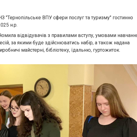
 "Тернопільське ВПУ сфери послуг та туризму" гостинно
025 н.р.
мила відвідувачів з правилами вступу, умовами навчання
ій, за якими буде здійснюватись набір, а також надана
робничі майстерні, бібліотеку, їдальню, гуртожиток.