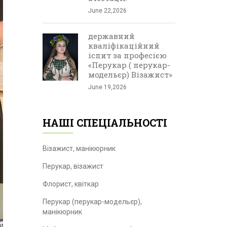
June 22,2026
державний
кваліфікаційний
іспит за професією
«Перукар ( перукар-
модельєр) Візажист»
June 19,2026
НАШІ СПЕЦІАЛЬНОСТІ
Візажист, манікюрник
Перукар, візажист
Флорист, квіткар
Перукар (перукар-модельєр),
манікюрник