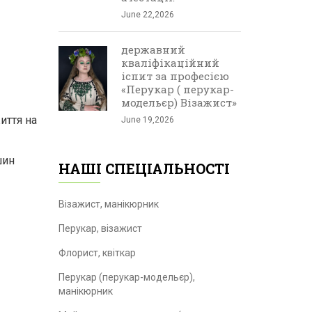
June 22,2026
державний
кваліфікаційний
іспит за професією
«Перукар ( перукар-
модельєр) Візажист»
иття на
June 19,2026
шин
НАШІ СПЕЦІАЛЬНОСТІ
Візажист, манікюрник
Перукар, візажист
Флорист, квіткар
Перукар (перукар-модельєр),
манікюрник