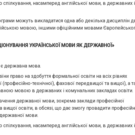
спілкування, насамперед англійської мови, в державних і
програми можуть викладатися одна або декілька дисциплін 
лійською мовою, іншими офіційними мовами Європейсько
ЦІОНУВАННЯ УКРАЇНСЬКОЇ МОВИ ЯК ДЕРЖАВНОЇ»
 є державна мова.
ни право на здобуття формальної освіти на всіх рівнях
ї (професійно-технічної), фахової передвищої та вищої), а 
авною мовою в державних і комунальних закладах освіти.
ивчення державної мови, зокрема заклади професійної
а вищої освіти, в обсязі, що дає змогу провадити професій
м державної мови.
спілкування, насамперед англійської мови, в державних і