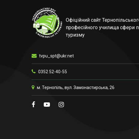
Офіційний сайт Тернопільсько
професійного училища сфери п
туризму
tvpu_spt@ukr.net
0352 52-40-55
м. Тернопіль, вул. Замонастирська, 26