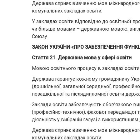
Держава сприяє вивченню мов міжнародного 
комунальних закладах освіти.
У закладах освіти відповідно до освітньої 
чи більше мовами – державною мовою, анг
Союзу.
ЗАКОН УКРАЇНИ «ПРО ЗАБЕЗПЕЧЕННЯ ФУНК
Стаття 21. Державна мова у сфері освіти
Мовою освітнього процесу в закладах освіти
Держава гарантує кожному громадянину Украї
(дошкільної, загальної середньої, професійно
позашкільної та післядипломної освіти держ
Заклади освіти забезпечують обов’язкове в
(професійно-технічної), фахової передвищої т
діяльність у вибраній галузі з використання
Держава сприяє вивченню мов міжнародного 
комунальних закладах освіти.