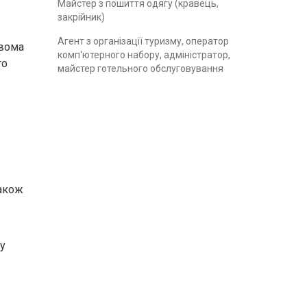
Майстер з пошиття одягу (кравець,
закрійник)
Агент з організації туризму, оператор
двома
комп'ютерного набору, адміністратор,
го
майстер готельного обслуговування
також
ну