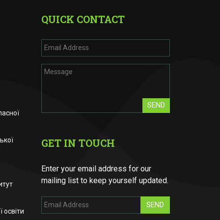
QUICK CONTACT
SEND
ласної
ької
GET IN TOUCH
Enter your email address for our
mailing list to keep yourself updated.
итут
SEND
 освіти