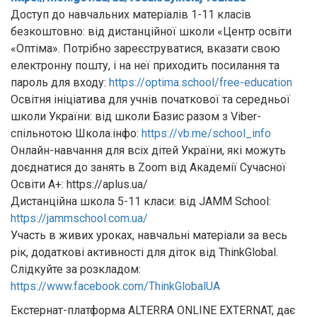
Доступ до навчальних матеріалів 1-11 класів
безкоштовно: від дистанційної школи «Центр освіти
«Оптіма». Потрібно зареєструватися, вказати свою
електронну пошту, і на неї приходить посилання та
пароль для входу:
https://optima.school/free-education
Освітня ініціатива для учнів початкової та середньої
школи України: від школи Базис разом з Viber-
спільнотою Школа.інфо:
https://vb.me/school_info
Онлайн-навчання для всіх дітей України, які можуть
доєднатися до занять в Zооm від Академії Сучасної
Освіти А+: https://aplus.ua/
Дистанційна школа 5-11 класи: від JAMM School:
https://jammschool.com.ua/
Участь в живих уроках, навчальні матеріали за весь
рік, додаткові активності для діток від ThinkGlobal.
Слідкуйте за розкладом:
https://www.facebook.com/ThinkGloba
lUA
Екстернат-платформа ALTERRA ONLINE EXTERNAT, дає