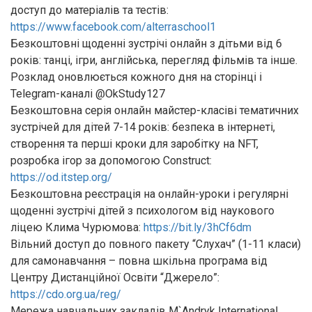
доступ до матеріалів та тестів:
https://www.facebook.com/alterraschool1
Безкоштовні щоденні зустрічі онлайн з дітьми від 6
років: танці, ігри, англійська, перегляд фільмів та інше.
Розклад оновлюється кожного дня на сторінці і
Telegram-каналі @OkStudy127
Безкоштовна серія онлайн майстер-класіві тематичних
зустрічей для дітей 7-14 років: безпека в інтернеті,
створення та перші кроки для заробітку на NFT,
розробка ігор за допомогою Construct:
https://od.itstep.org/
Безкоштовна реєстрація на онлайн-уроки і регулярні
щоденні зустрічі дітей з психологом від наукового
ліцею Клима Чурюмова:
https://bit.ly/3hCf6dm
Вільний доступ до повного пакету “Слухач” (1-11 класи)
для самонавчання – повна шкільна програма від
Центру Дистанційної Освіти “Джерело”:
https://cdo.org.ua/reg/
Мережа навчальних закладів М`Аndryk International