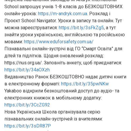
School запрошує учнів 1-8 класів до БЕЗКОШТОВНИХ
онлайн-уроків:
https://m-andryk.com.ua.
Розклад і
Проєкт School Navigator. Уроки в запису та онлайн. Тут
можна зареєструватися:
https://bit.ly/3sFkZg5
, а тут
знайти уроки українською, англійською та російською
мовами:
https://www.eduforsafety.com.ua/
Пізнавальні онлайн-зустрічі від ГО “Смарт Освіта” для
дітей та підлітків. Щодня оновлений розклад:
https://nus.org.ua/. Заповніть анкету, щоб приєднатися:
https://bit.ly/34aOXzh
Видавництво Ранок БЕЗКОШТОВНО надає дитячі книги
в електронному форматі:
https://bit.ly/35pwNKw
Yakaboo відкрили безкоштовний доступ до аудіо- та
електронних книжок в мобільному додатку:
https://bit.ly/3CcZG92
Нова Українська Школа організувала серію
пізнавальних онлайн-зустрічей із вчителями:
https://bit.ly/3sDR87P