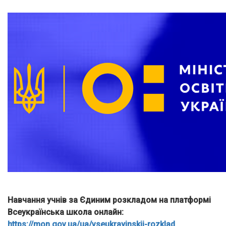
Навчання учнів за Єдиним розкладом на платформі
Всеукраїнська школа онлайн:
https://mon.gov.ua/ua/vseukrayinskij-rozklad