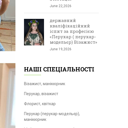
June 22,2026
державний
кваліфікаційний
іспит за професією
«Перукар ( перукар-
модельєр) Візажист»
June 19,2026
НАШІ СПЕЦІАЛЬНОСТІ
Візажист, манікюрник
Перукар, візажист
Флорист, квіткар
Перукар (перукар-модельєр),
манікюрник