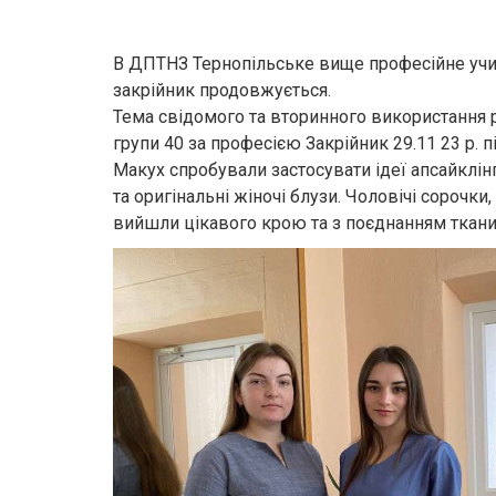
В ДПТНЗ Тернопільське вище професійне учил
закрійник продовжується.
Тема свідомого та вторинного використання реч
групи 40 за професією Закрійник 29.11 23 р.
Макух спробували застосувати ідеї апсайклінг
та оригінальні жіночі блузи. Чоловічі сорочки
вийшли цікавого крою та з поєднанням тканин