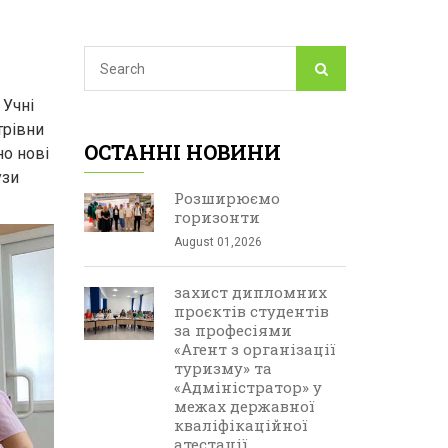
 Учні
трівни
ОСТАННІ НОВИНИ
но нові
узи
Розширюємо
горизонти
August 01,2026
захист дипломних
проєктів студентів
за професіями
«Агент з організації
туризму» та
«Адміністратор» у
межах державної
кваліфікаційної
атестації.