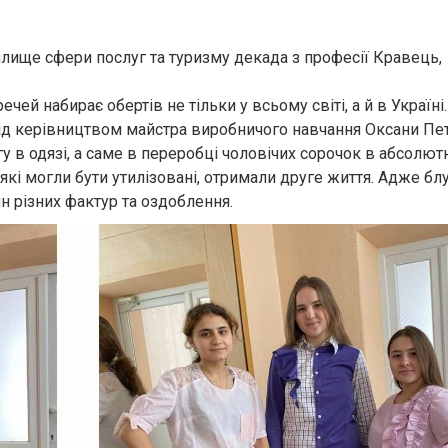
ище сфери послуг та туризму декада з професії Кравець,
ей набирає обертів не тільки у всьому світі, а й в Україні.
 під керівництвом майстра виробничого навчання Оксани Пе
у в одязі, а саме в переробці чоловічих сорочок в абсолют
, які могли бути утилізовані, отримали друге життя. Адже бл
 різних фактур та оздоблення.