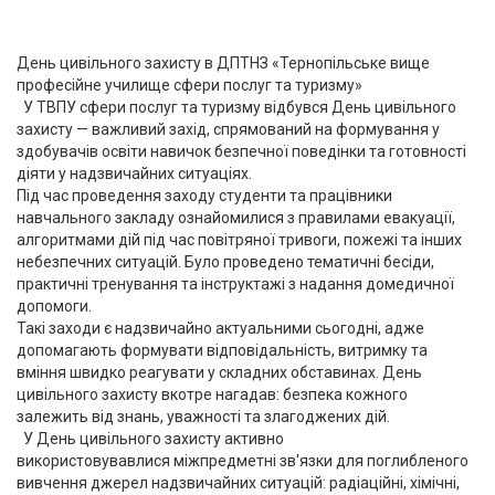
День цивільного захисту в ДПТНЗ «Тернопільське вище
професійне училище сфери послуг та туризму»
У ТВПУ сфери послуг та туризму відбувся День цивільного
захисту — важливий захід, спрямований на формування у
здобувачів освіти навичок безпечної поведінки та готовності
діяти у надзвичайних ситуаціях.
Під час проведення заходу студенти та працівники
навчального закладу ознайомилися з правилами евакуації,
алгоритмами дій під час повітряної тривоги, пожежі та інших
небезпечних ситуацій. Було проведено тематичні бесіди,
практичні тренування та інструктажі з надання домедичної
допомоги.
Такі заходи є надзвичайно актуальними сьогодні, адже
допомагають формувати відповідальність, витримку та
вміння швидко реагувати у складних обставинах. День
цивільного захисту вкотре нагадав: безпека кожного
залежить від знань, уважності та злагоджених дій.
У День цивільного захисту активно
використовувавлися міжпредметні зв′язки для поглибленого
вивчення джерел надзвичайних ситуацій: радіаційні, хімічні,