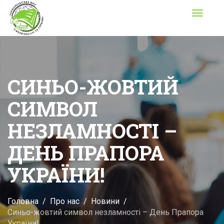
Toggle
navigati
СИНЬО-ЖОВТИЙ
СИМВОЛ
НЕЗЛАМНОСТІ –
ДЕНЬ ПРАПОРА
УКРАЇНИ!
Головна
Про нас
Новини
Синьо-жовтий символ незламності – День Прапора
України!