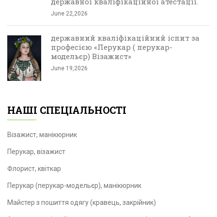
державної кваліфікаційної атестації.
June 22,2026
державний кваліфікаційний іспит за
професією «Перукар ( перукар-
модельєр) Візажист»
June 19,2026
НАШІ СПЕЦІАЛЬНОСТІ
Візажист, манікюрник
Перукар, візажист
Флорист, квіткар
Перукар (перукар-модельєр), манікюрник
Майстер з пошиття одягу (кравець, закрійник)