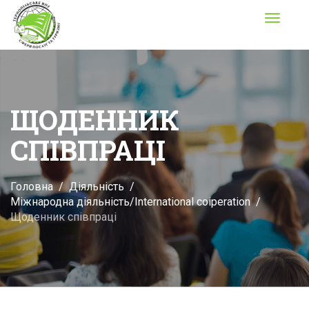
Toggle
navigati
ЩОДЕННИК
СПІВПРАЦІ
Головна
Діяльність
Міжнародна діяльність/International coiperation
Щоденник співпраці