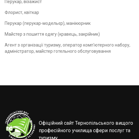
Перукар, візажист
Флорист, квіткар
Перукар (перукар-модельєр), манікюрник
Майстер з пошиття одягу (кравець, закрійник)
Агент з організації туризму, оператор комп'ютерного набору,
адміністратор, майстер готельного обслуговування
Офіційний сайт Тернопільського вищого
професійного училища сфери послуг та
туризму