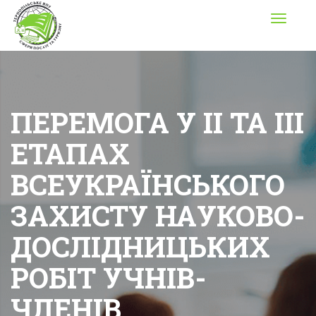
Toggle
navigati
ПЕРЕМОГА У ІІ ТА ІІІ
ЕТАПАХ
ВСЕУКРАЇНСЬКОГО
ЗАХИСТУ НАУКОВО-
ДОСЛІДНИЦЬКИХ
РОБІТ УЧНІВ-
ЧЛЕНІВ