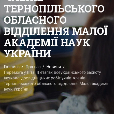
ТЕРНОПІЛЬСЬКОГО
ОБЛАСНОГО
ВІДДІЛЕННЯ МАЛОЇ
АКАДЕМІЇ НАУК
УКРАЇНИ
Головна
Про нас
Новини
Перемога у ІІ та ІІІ етапах Всеукраїнського захисту
науково-дослідницьких робіт учнів-членів
Тернопільського обласного відділення Малої академії
наук України