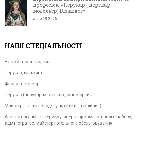
професією «Перукар ( перукар-
модельєр) Візажист»
June 19,2026
НАШІ СПЕЦІАЛЬНОСТІ
Візажист, манікюрник
Перукар, візажист
Флорист, квіткар
Перукар (перукар-модельєр), манікюрник
Майстер з пошиття одягу (кравець, закрійник)
Агент з організації туризму, оператор комп'ютерного набору,
адміністратор, майстер готельного обслуговування