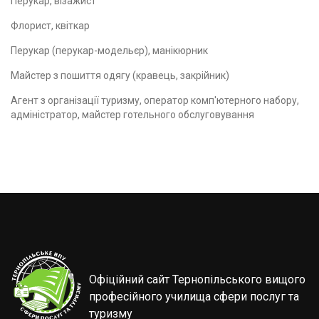
Перукар, візажист
Флорист, квіткар
Перукар (перукар-модельєр), манікюрник
Майстер з пошиття одягу (кравець, закрійник)
Агент з організації туризму, оператор комп'ютерного набору,
адміністратор, майстер готельного обслуговування
Офіційний сайт Тернопільського вищого
професійного училища сфери послуг та
туризму